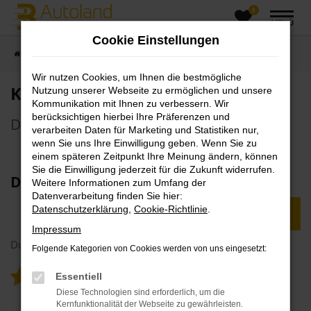
0
Zum
MENÜ
Hauptinhalt
Cookie Einstellungen
springen
Startseite
Unternehmen
Kundenstimmen
Wir nutzen Cookies, um Ihnen die bestmögliche
Kundenstimmen
Nutzung unserer Webseite zu ermöglichen und unsere
Kommunikation mit Ihnen zu verbessern. Wir
berücksichtigen hierbei Ihre Präferenzen und
Das sagen Kunden über uns
verarbeiten Daten für Marketing und Statistiken nur,
wenn Sie uns Ihre Einwilligung geben. Wenn Sie zu
einem späteren Zeitpunkt Ihre Meinung ändern, können
Sie die Einwilligung jederzeit für die Zukunft widerrufen.
Das schreiben Kunden über uns:
Weitere Informationen zum Umfang der
Datenverarbeitung finden Sie hier:
Datenschutzerklärung
,
Cookie-Richtlinie
.
JETZT MEINUNG SCHREIBEN
Impressum
Durchschnittliche Gesamtbewertung
Folgende Kategorien von Cookies werden von uns eingesetzt:
Ø
5.00
Essentiell
Diese Technologien sind erforderlich, um die
Kernfunktionalität der Webseite zu gewährleisten.