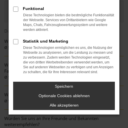
Dieser Wert wurde aus 4 Bewertung(-en) berechnet, die im
Funktional
Zeitraum vom 13.06.2018 bis zum 10.11.2019 eingegangen sind.
Diese Technologien bieten die bestmögliche Funktionalität
der Webseite. Services von Drittanbietern wie Google
Maps, Chats, Fahrzeugbewertungssystem und weitere
werden aktiviert.
Durchschnittliche Einzelbewertungen
Wie empfanden Sie unsere Reaktionszeit auf Ihre Anfrage?
Statistik und Marketing
Ø 5.00 von 5 Sternen
Diese Technologien ermöglichen es uns, die Nutzung der
Webseite zu analysieren, um die Leistung zu messen und
zu verbessern. Zudem werden Technologien eingesetzt,
die von dritten Werbetreibenden verwendet werden, um
Wie zufrieden waren Sie mit der Beratung und
Sie auf anderen Webseiten zu verfolgen und um Anzeigen
Fachkompetenz unserer Mitarbeiter?
zu schalten, die für Ihre Interessen relevant sind.
Ø 5.00 von 5 Sternen
Speichern
Wie zufrieden waren Sie mit der Betreuung bei uns?
Optionale Cookies ablehnen
Ø 5.00 von 5 Sternen
Alle akzeptieren
Würden Sie uns an Ihre Freunde und Bekannten
weiterempfehlen?