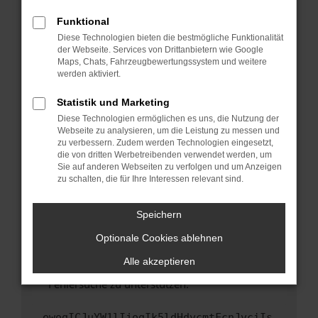
anderen Browser oder in einem privaten
Fenster?
Funktional
Starte dein Gerät neu.
Diese Technologien bieten die bestmögliche Funktionalität
der Webseite. Services von Drittanbietern wie Google
Das kann manchmal helfen, vorübergehende
Maps, Chats, Fahrzeugbewertungssystem und weitere
Probleme zu beheben.
werden aktiviert.
Stelle sicher, dass dein Browser und dein
Statistik und Marketing
Betriebssystem auf dem neuesten Stand
Diese Technologien ermöglichen es uns, die Nutzung der
sind.
Webseite zu analysieren, um die Leistung zu messen und
Veraltete Software birgt nicht nur ein
zu verbessern. Zudem werden Technologien eingesetzt,
Sicherheitsrisiko, sondern kann auch dazu
die von dritten Werbetreibenden verwendet werden, um
führen, dass bestimmte Funktionen nicht mehr
Sie auf anderen Webseiten zu verfolgen und um Anzeigen
zu schalten, die für Ihre Interessen relevant sind.
unterstützt werden.
Wende dich an den Webseitenbetreiber.
Speichern
Wenn du alle oben genannten Schritte versucht
hast, kontaktiere uns bitte. Wir werden
Optionale Cookies ablehnen
versuchen, das Problem zu beheben. Du kannst
Alle akzeptieren
uns diesen Text schicken, um uns bei der
Fehlersuche zu unterstützen:
ewogICJuYW1lIjogIk5ldHdvcmtFcnJvciIs