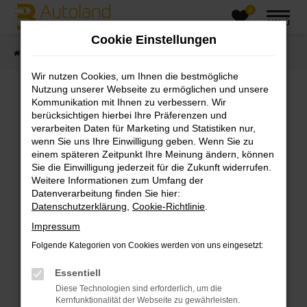
0
Zum
MENÜ
Hauptinhalt
Cookie Einstellungen
springen
Startseite
Fahrzeugangebote
Fahrzeugsuche
Wir nutzen Cookies, um Ihnen die bestmögliche
Nutzung unserer Webseite zu ermöglichen und unsere
Kommunikation mit Ihnen zu verbessern. Wir
Fehler: Network Error
berücksichtigen hierbei Ihre Präferenzen und
verarbeiten Daten für Marketing und Statistiken nur,
wenn Sie uns Ihre Einwilligung geben. Wenn Sie zu
Beim Laden ist ein Fehler aufgetreten.
einem späteren Zeitpunkt Ihre Meinung ändern, können
Hier sind ein paar Tipps, die dir helfen können:
Sie die Einwilligung jederzeit für die Zukunft widerrufen.
Weitere Informationen zum Umfang der
Überprüfe deine Firewall und deine
Datenverarbeitung finden Sie hier:
Internetverbindung.
Datenschutzerklärung
,
Cookie-Richtlinie
.
Laden andere Webseiten, zum Beispiel deine
Impressum
Suchmaschine?
Folgende Kategorien von Cookies werden von uns eingesetzt:
Prüfe deine Browsererweiterungen.
Manche Erweiterungen, wie Werbeblocker,
Essentiell
können das Laden bestimmter Seiten
Diese Technologien sind erforderlich, um die
verhindern. Funktioniert die Seite in einem
Kernfunktionalität der Webseite zu gewährleisten.