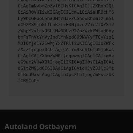
CiAgImNvbmZpZyI6IHsKICAgICJtZXRob2Qi
OiAiR0VUIiwKICAgICJ1cmwiOiAiaHR0cHM6
Ly9hcGkueC5ha3MtcHJvZC5hdWRhcmlzLm5l
dC92MS9jbGllbnRzLzE3NjUvd2Vic2l0ZS12
ZWhpY2xlcy9SLjMwNDUzP2ZpZWxkPWludGVy
bmFsTnVtYmVyJndlYnNpdGU9NWYyMTQyYzg1
MDI0Yjc1Y2IwMjYxZTRlIiwKICAgICJoZWFk
ZXJzIjoge30sCiAgICAiYm9keSI6IG51bGws
CiAgICAiZXhwZWN0IjogewogICAgICAicmVz
cG9uc2VUeXBlIjogIiIKICAgIH0sCiAgICAi
dGltZW91dCI6IDAsCiAgICAicHJvZ3Jlc3Mi
OiBudWxsLAogICAgInJpc2t5IjogZmFsc2UK
ICB9Cn0=
Autoland Ostbayern